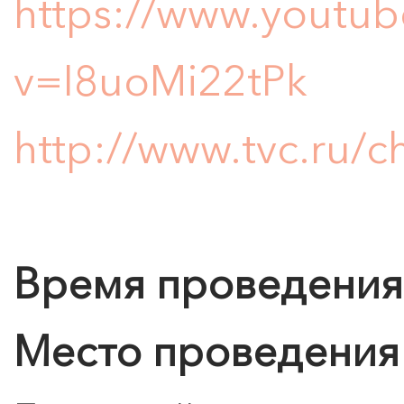
https://www.youtu
v=I8uoMi22tPk
http://www.tvc.ru/
Время проведения
Место проведения
0
">
КАНИКУЛЫ В
МЕРИДИАН
Е.
ДВЕ НЕДЕЛИ МОДЫ