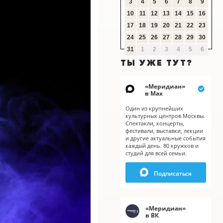
3
4
5
6
7
8
9
10
11
12
13
14
15
16
17
18
19
20
21
22
23
24
25
26
27
28
29
30
31
1
2
3
4
5
6
ТЫ УЖЕ ТУТ?
«
Меридиан
»
в Мах
Один из крупнейших
культурных центров Москвы.
Спектакли, концерты,
фестивали, выставки, лекции
и другие актуальные события
каждый день. 80 кружков и
студий для всей семьи.
X
Подписаться
«
Меридиан
»
в ВК