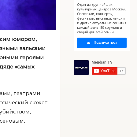
Один из крупнейших
культурных центров Москвы.
Спектакли, концерты,
фестивали, выставки, лекции
и другие актуальные события
каждый день. 80 кружков и
студий для всей семьи.
ским юмором,
Подписаться
озными вальсами
урными героями
 дяде «самых
мами, театрами
ассический сюжет
 убийством,
ксёновым.