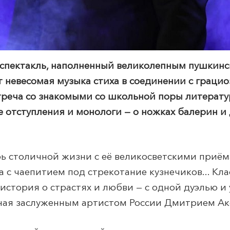
 спектакль, наполненный великолепным пушкин
 невесомая музыка стиха в соединении с граци
треча со знакомыми со школьной поры литерат
 отступления и монологи — о ножках балерин и
хрь столичной жизни с её великосветскими приё
а с чаепитием под стрекотание кузнечиков... Кл
история о страстях и любви — с одной дуэлью и
нная заслуженным артистом России Дмитрием А