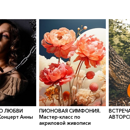
0
">
0
">
 СИМФОНИЯ.
ВСТРЕЧА В КЛУБЕ
КАНИКУ
сс по
АВТОРСКОЙ ПЕСНИ
Програм
живописи
развити