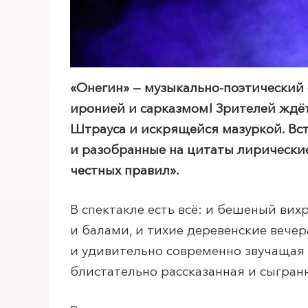
«Онегин» — музыкально-поэтический
иронией и сарказмом! Зрителей ждёт
Штрауса и искрящейся мазуркой. Вс
и разобранные на цитаты лирические
честных правил».
В спектакле есть всё: и бешеный ви
и балами, и тихие деревенские вечер
и удивительно современно звучащая 
блистательно рассказанная и сыгра