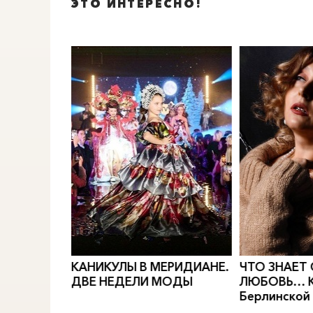
ЭТО ИНТЕРЕСНО!
0
">
0
">
ЕРИДИАН
Е.
ЧТО ЗНАЕТ О ЛЮБВИ
ПИОНОВАЯ
МОДЫ
ЛЮБОВЬ… Концерт Анны
Мастер-кла
Берлинской
акриловой 