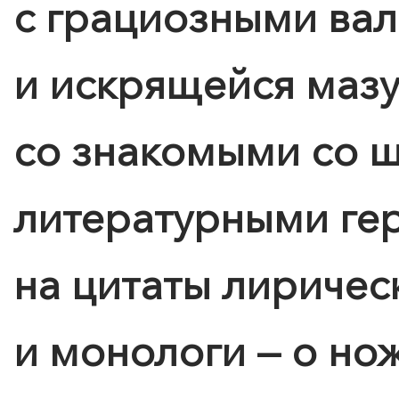
с грациозными ва
и искрящейся мазу
со знакомыми со 
литературными ге
на цитаты лиричес
и монологи — о но