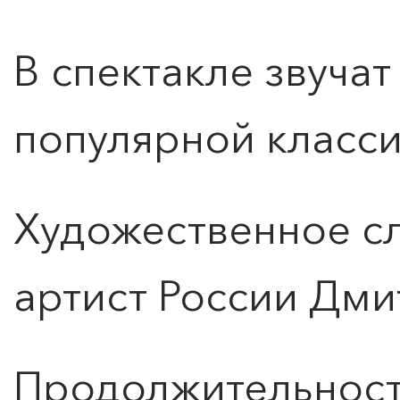
В спектакле звуча
ПОИСК ПО МЕРОПРИЯТИЯМ
популярной класси
Художественное с
артист России Дми
Продолжительность