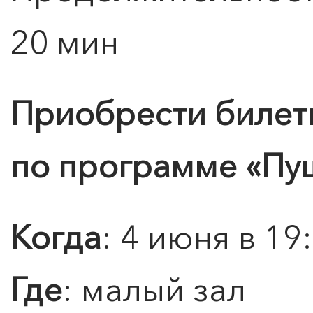
20 мин
0
">
Приобрести билет
ЧТО ЗНАЕТ О ЛЮБВИ
ЛЮБОВЬ… Концерт Анны
Берлинской
по программе
«Пу
Подробнее
Когда
: 4 июня в 19
Где
: малый зал