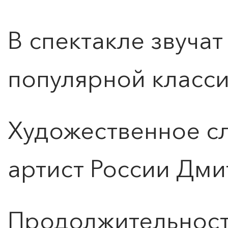
В спектакле звуча
ПОИСК ПО МЕРОПРИЯТИЯМ
популярной класси
Художественное с
артист России Дми
Продолжительность