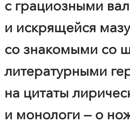
с грациозными ва
и искрящейся мазу
со знакомыми со 
литературными ге
на цитаты лиричес
и монологи — о но