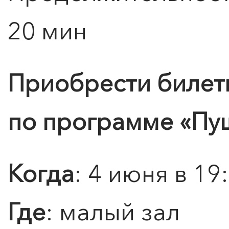
20 мин
0
">
Приобрести билет
ЧТО ЗНАЕТ О ЛЮБВИ
ЛЮБОВЬ… Концерт Анны
Берлинской
по программе
«Пу
Подробнее
Когда
: 4 июня в 19
Где
: малый зал