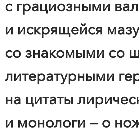
с грациозными ва
и искрящейся мазу
со знакомыми со 
литературными ге
на цитаты лиричес
и монологи — о но