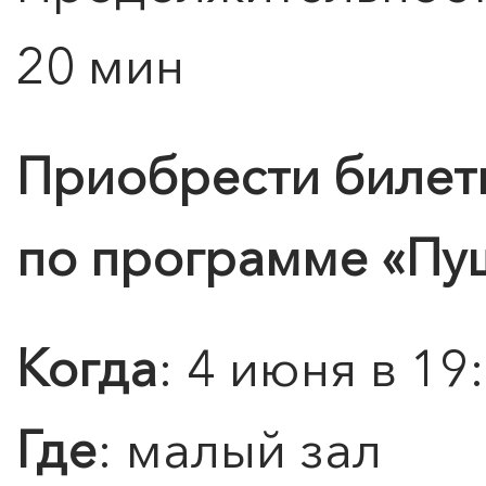
20 мин
0
">
Приобрести билет
ЧТО ЗНАЕТ О ЛЮБВИ
ЛЮБОВЬ… Концерт Анны
Берлинской
по программе
«Пу
Подробнее
Когда
: 4 июня в 19
Где
: малый зал