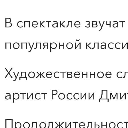
В спектакле звуча
ПОИСК ПО МЕРОПРИЯТИЯМ
популярной класси
Художественное с
артист России Дми
Продолжительность