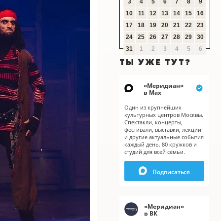
3
4
5
6
7
8
9
10
11
12
13
14
15
16
17
18
19
20
21
22
23
24
25
26
27
28
29
30
31
1
2
3
4
5
6
ТЫ УЖЕ ТУТ?
«
Меридиан
»
в Мах
Один из крупнейших
культурных центров Москвы.
Спектакли, концерты,
фестивали, выставки, лекции
и другие актуальные события
каждый день. 80 кружков и
студий для всей семьи.
Подписаться
«
Меридиан
»
X
в ВК