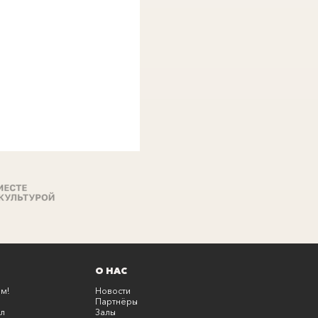
О НАС
м!
Новости
Партнёры
л
Залы