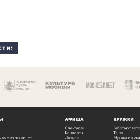
СТИ!
Ы
АФИША
КРУЖКИ
Спектакли
Работают лето
Концерты
Танец
с комментариями
Лекции
Музыка и вока