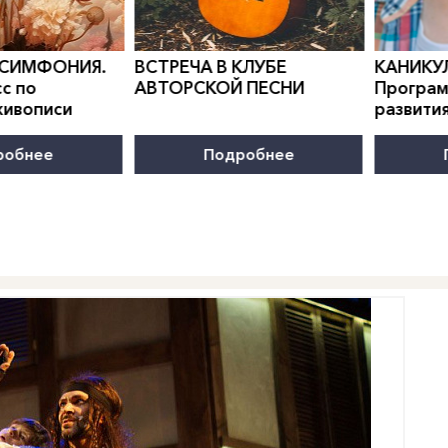
0
">
0
">
 СИМФОНИЯ.
ВСТРЕЧА В КЛУБЕ
КАНИКУ
с по
АВТОРСКОЙ ПЕСНИ
Програм
живописи
развити
робнее
Подробнее