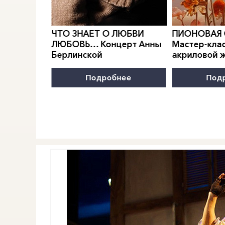
0
">
0
">
РИДИАН
Е.
ЧТО ЗНАЕТ О ЛЮБВИ
ПИОНОВАЯ
МОДЫ
ЛЮБОВЬ… Концерт Анны
Мастер-клас
Берлинской
акриловой 
нее
Подробнее
Под