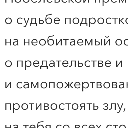
о судьбе подростк
на необитаемый ос
о предательстве и
и самопожертвован
противостоять злу,
на тебя со всех ст