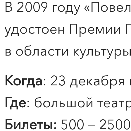
В 2009 году «Пове
удостоен Премии 
в области культуры
Когда
: 23 декабря 
0
">
ЧТО ЗНАЕТ О ЛЮБВИ
Где
: большой теат
ЛЮБОВЬ… Концерт Анны
Берлинской
Билеты
:
500 — 2500
Подробнее