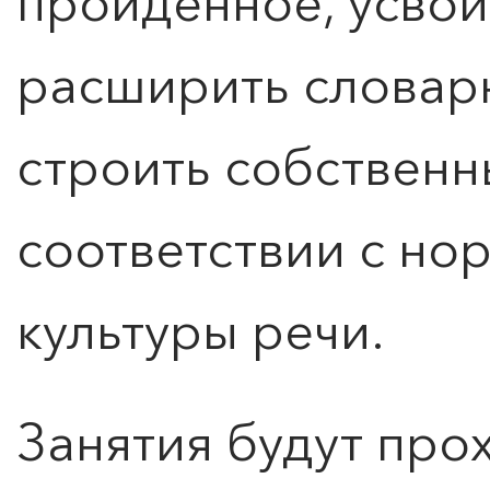
пройденное, усвои
расширить словарн
Оставить заявку
строить собственн
соответствии с но
культуры речи.
Занятия будут прох