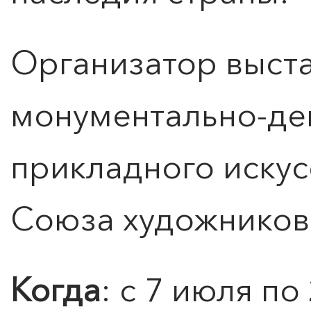
Организатор выста
монументально-де
0
">
прикладного искус
ЧТО ЗНАЕТ О ЛЮБВИ
ЛЮБОВЬ… Концерт Анны
Берлинской
Союза художников
Подробнее
Когда
: с 7 июля по