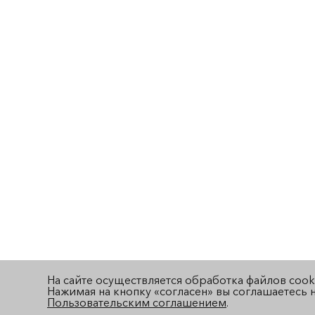
На сайте осуществляется обработка файлов cook
Нажимая на кнопку «согласен» вы соглашаетесь н
Пользовательским соглашением
.