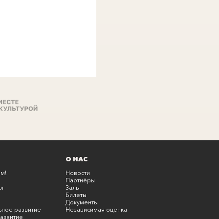
О НАС
м!
Новости
Партнёры
л
Залы
Билеты
Документы
ьное развитие
Независимая оценка
азвитие