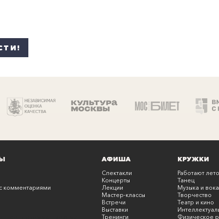
СТИ!
Ы
АФИША
КРУЖКИ
Спектакли
Работают лето
Концерты
Танец
с комментариями
Лекции
Музыка и вока
Мастер-классы
Творчество
Встречи
Театр и кино
Выставки
Интеллектуал
онцерты с комментариями
Тренинги
Физическое р