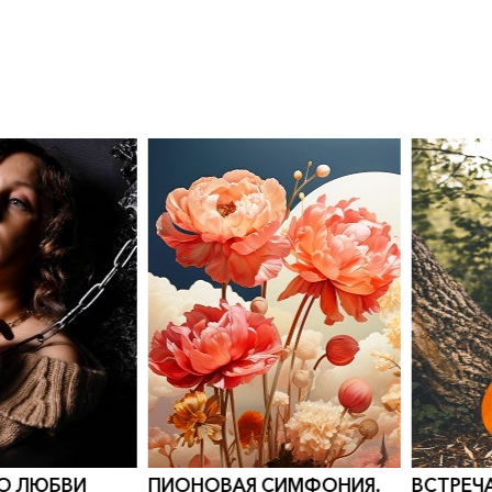
0
">
0
">
 СИМФОНИЯ.
ВСТРЕЧА В КЛУБЕ
КАНИКУ