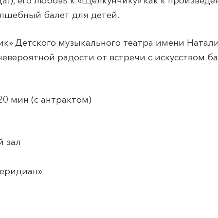
!), его любовь к «Щелкунчику» как к произведе
олшебный балет для детей.
ик» Детского музыкального театра имени Натал
евероятной радости от встречи с искусством б
20 мин (с антрактом)
й зал
еридиан
»