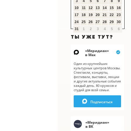
3
4
5
6
7
8
9
10
11
12
13
14
15
16
17
18
19
20
21
22
23
24
25
26
27
28
29
30
31
1
2
3
4
5
6
ТЫ УЖЕ ТУТ?
«
Меридиан
»
в Мах
Один из крупнейших
культурных центров Москвы.
Спектакли, концерты,
фестивали, выставки, лекции
и другие актуальные события
каждый день. 80 кружков и
студий для всей семьи.
Подписаться
X
«
Меридиан
»
в ВК