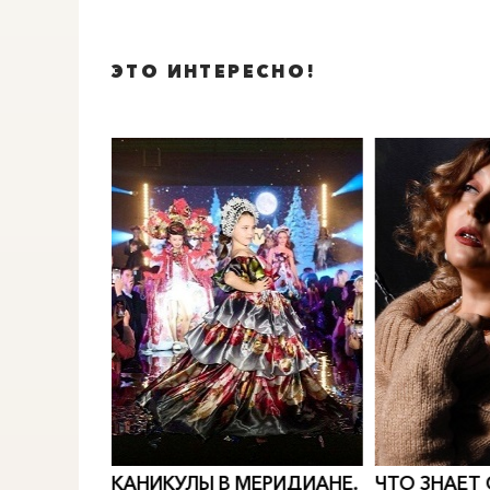
ЭТО ИНТЕРЕСНО!
0
">
0
">
РИДИАН
Е.
ЧТО ЗНАЕТ О ЛЮБВИ
ПИОНОВАЯ