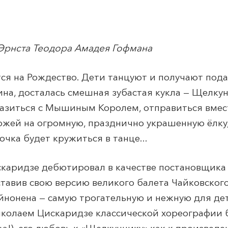
 Эрнста Теодора Амадея Гофмана
я на Рождество. Дети танцуют и получают пода
а, досталась смешная зубастая кукла — Щелкунч
зиться с Мышиным Королем, отправиться вмест
хожей на огромную, празднично украшенную ёлку
очка будет кружиться в танце...
каридзе дебютировал в качестве постановщика 
ставив свою версию великого балета Чайковског
йнонена — самую трогательную и нежную для де
иколаем Цискаридзе классической хореографии б