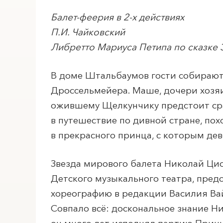
Балет-феерия в 2-х действиях
П.И. Чайковский
Либретто Мариуса Петипа по сказке
В доме Штальбаумов гости собираютс
Дроссельмейера. Маше, дочери хозяин
ожившему Щелкунчику предстоит сра
в путешествие по дивной стране, по
в прекрасного принца, с которым дев
Звезда мирового балета Николай Цис
Детского музыкального театра, пред
хореографию в редакции Василия Ва
Совпало всё: доскональное знание Н