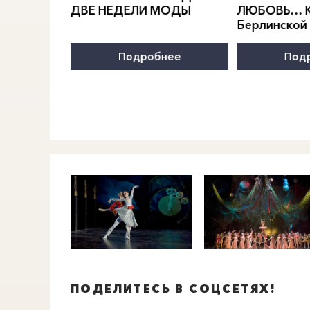
МОДЫ
ЛЮБОВЬ… Концерт Анны
Мастер-клас
Берлинской
акриловой 
нее
Подробнее
Под
ПОДЕЛИТЕСЬ В СОЦСЕТЯХ!