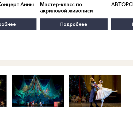
с по
АВТОРСКОЙ ПЕСНИ
Програм
живописи
развити
робнее
Подробнее