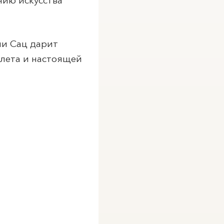
нию искусства
ии Сац дарит
алета и настоящей