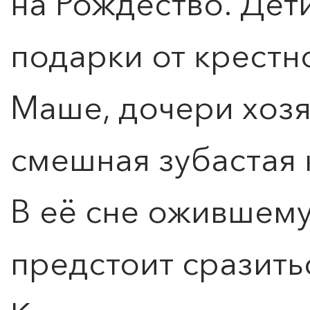
на Рождество. Дет
подарки от крестн
Маше, дочери хозя
смешная зубастая 
В её сне ожившем
предстоит сразит