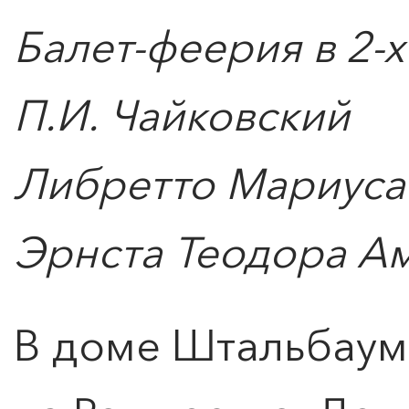
Балет-феерия в 2-х
П.И. Чайковский
Либретто Мариуса 
Эрнста Теодора А
В доме Штальбаум