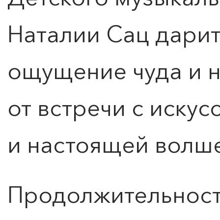
Наталии Сац дарит
ощущение чуда и 
от встречи с искус
и настоящей волше
0
">
ЧТО ЗНАЕТ О ЛЮБВИ
ЛЮБОВЬ… Концерт Анны
Продолжительность
Берлинской