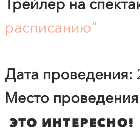
Трейлер на спекта
расписанию"
0
">
ЧТО ЗНАЕТ О ЛЮБВИ
ЛЮБОВЬ… Концерт Анны
Берлинской
Дата проведения:
Подробнее
Место проведения
ЭТО ИНТЕРЕСНО!