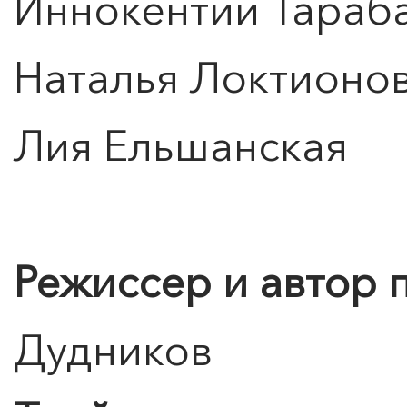
Иннокентий Тараб
Наталья Локтионо
Лия Ельшанская
Режиссер и автор 
ПОИСК ПО МЕРОПРИЯТИЯМ
Дудников