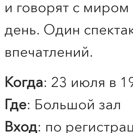
и говорят с миром
день. Один спекта
впечатлений.
0
">
ЧТО ЗНАЕТ О ЛЮБВИ
ЛЮБОВЬ… Концерт Анны
Берлинской
Когда
: 23 июля в 1
Подробнее
Где
: Большой зал
Вход
: по регистра