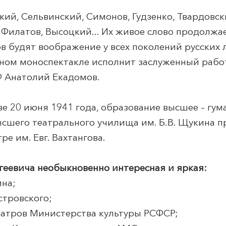
кий, Сельвинский, Симонов, Гудзенко, Твардовс
Филатов, Высоцкий... Их живое слово продолжае
в будят воображение у всех поколений русских 
рном моноспектакле исполнит заслуженный рабо
Ф Анатолий Екадомов.
е 20 июня 1941 года, образование высшее – гум
ысшего театрального училища им. Б.В. Щукина 
е им. Евг. Вахтангова.
геевича необыкновенно интересная и яркая:
ина;
стровского;
еатров Министерства культуры РСФСР;