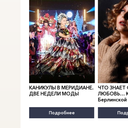
0
">
0
">
РИДИАН
Е.
КАНИКУЛЫ В
МЕРИДИАН
Е.
ЧТО ЗНАЕТ
тороннего
ДВЕ НЕДЕЛИ МОДЫ
ЛЮБОВЬ… К
Берлинской
нее
Подробнее
Под