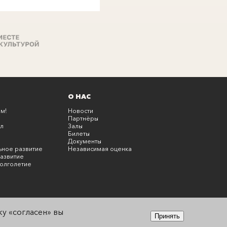
О НАС
м!
Новости
Партнёры
л
Залы
Билеты
Документы
ьное развитие
Независимая оценка
азвитие
олголетие
у «согласен» вы
Принять
Быстро с 1С-Битрикс