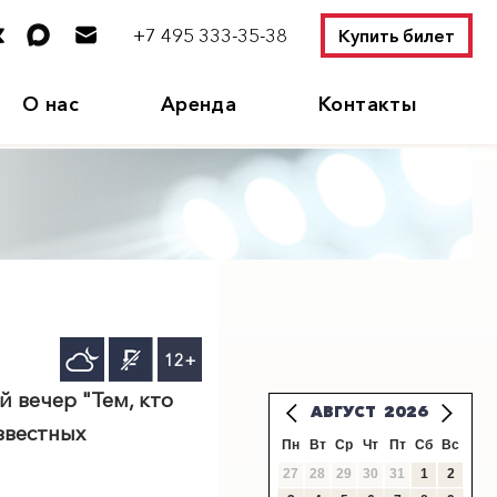
+7 495 333-35-38
Купить билет
О нас
Аренда
Контакты
12+
 вечер "Тем, кто
АВГУСТ
2026
звестных
Пн
Вт
Ср
Чт
Пт
Сб
Вс
27
28
29
30
31
1
2