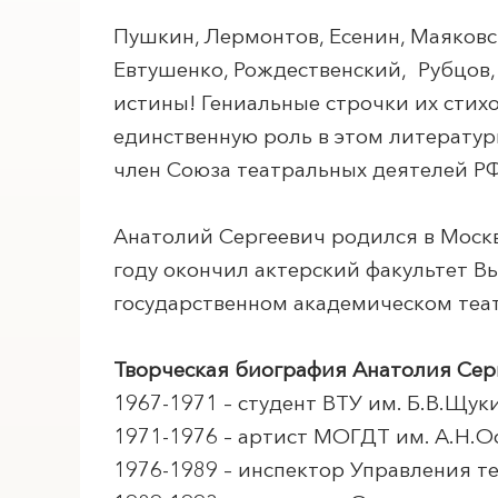
Пушкин, Лермонтов, Есенин, Маяковс
Евтушенко, Рождественский, Рубцов, 
истины! Гениальные строчки их стихо
единственную роль в этом литерату
член Союза театральных деятелей Р
Анатолий Сергеевич родился в Москв
году окончил актерский факультет В
ПОИСК ПО МЕРОПРИЯТИЯМ
государственном академическом театр
Творческая биография Анатолия Сер
1967-1971 – студент ВТУ им. Б.В.Щук
1971-1976 – артист МОГДТ им. А.Н.О
1976-1989 – инспектор Управления т