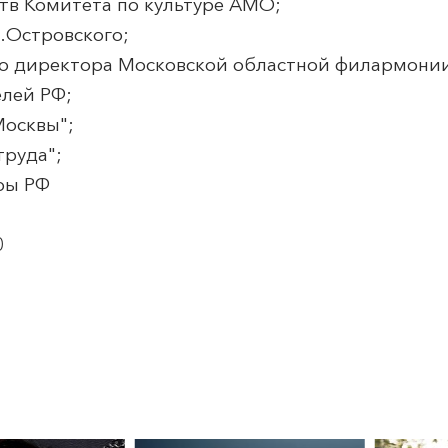
ств Комитета по культуре АМО;
.Островского;
ого директора Московской областной филармони
елей РФ;
Москвы";
труда";
ры РФ
0