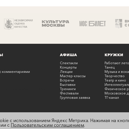
Ы
АФИША
КРУЖКИ
Спектакли
Работают лето
Концерты
Танец
с комментариями
Лекции
Музыка и вока
Мастер-классы
Творчество
Встречи
Театр и кино
Выставки
Интеллектуал
онцерты с комментариями
Тренинги
Физическое р
Фестивали
Московское д
Групповая заявка
ТГ-канал
okie с использованием Яндекс Метрика. Нажимая на кнопк
вии с
Пользовательским соглашением
.