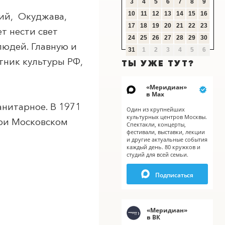
3
4
5
6
7
8
9
10
11
12
13
14
15
16
кий, Окуджава,
17
18
19
20
21
22
23
т нести свет
24
25
26
27
28
29
30
людей. Главную и
31
1
2
3
4
5
6
тник культуры РФ,
ТЫ УЖЕ ТУТ?
«
Меридиан
»
в Мах
анитарное. В 1971
Один из крупнейших
культурных центров Москвы.
при Московском
Спектакли, концерты,
X
фестивали, выставки, лекции
и другие актуальные события
каждый день. 80 кружков и
студий для всей семьи.
Подписаться
«
Меридиан
»
в ВК