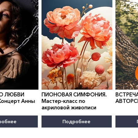
0
">
0
">
 О ЛЮБВИ
ПИОНОВАЯ СИМФОНИЯ.
ВСТРЕЧА
онцерт Анны
Мастер-класс по
АВТОРС
акриловой живописи
робнее
Подробнее