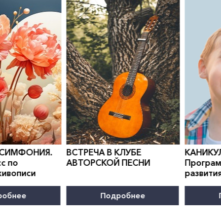
0
">
0
">
 СИМФОНИЯ.
ВСТРЕЧА В КЛУБЕ
КАНИКУ
с по
АВТОРСКОЙ ПЕСНИ
Програм
живописи
развити
робнее
Подробнее