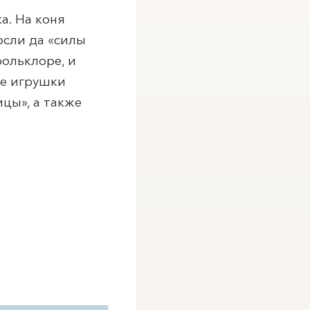
а. На коня
осли да «силы
фольклоре, и
ые игрушки
цы», а также