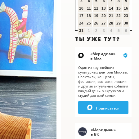
3
4
5
6
7
8
9
10
11
12
13
14
15
16
17
18
19
20
21
22
23
24
25
26
27
28
29
30
31
1
2
3
4
5
6
ТЫ УЖЕ ТУТ?
«
Меридиан
»
в Мах
Один из крупнейших
культурных центров Москвы.
Спектакли, концерты,
фестивали, выставки, лекции
и другие актуальные события
каждый день. 80 кружков и
студий для всей семьи.
X
Подписаться
«
Меридиан
»
в ВК