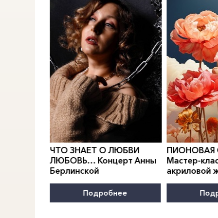
0
">
0
">
РИДИАН
Е.
ЧТО ЗНАЕТ О ЛЮБВИ
ПИОНОВАЯ
МОДЫ
ЛЮБОВЬ… Концерт Анны
Мастер-клас
Берлинской
акриловой 
нее
Подробнее
Под