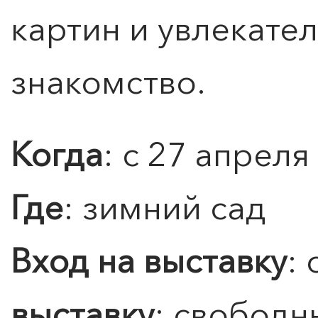
картин и увлекател
знакомство.
Когда
: с 27 апреля
0
">
ЧТО ЗНАЕТ О ЛЮБВИ
ЛЮБОВЬ… Концерт Анны
Где
: зимний сад
Берлинской
Подробнее
Вход на выставку
:
выставку
: свободн